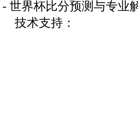
- 世界杯比分预测与专
技术支持：