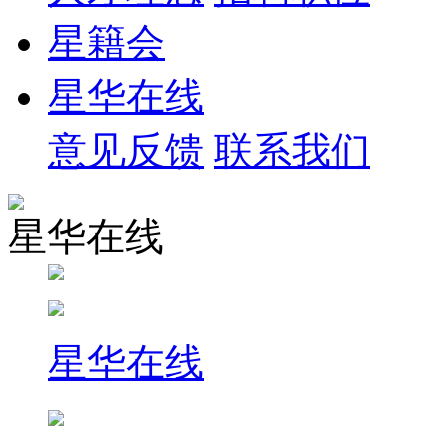
星籍会
星华在线
意见反馈
联系我们
星华在线
星华在线