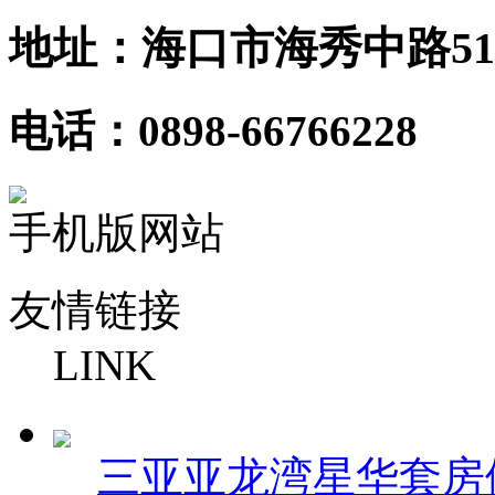
地址：海口市海秀中路51
电话：0898-66766228
手机版网站
友情链接
LINK
三亚亚龙湾星华套房