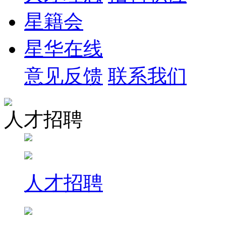
星籍会
星华在线
意见反馈
联系我们
人才招聘
人才招聘