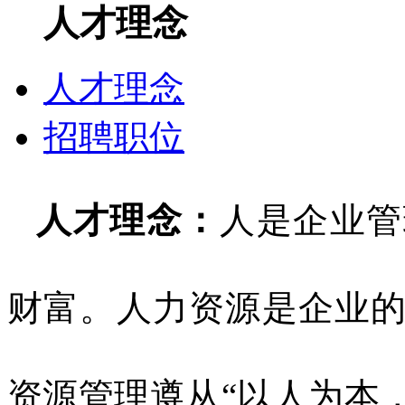
人才理念
人才理念
招聘职位
人才理念：
人是企业管
财富。人力资源是企业
资源管理遵从“以人为本