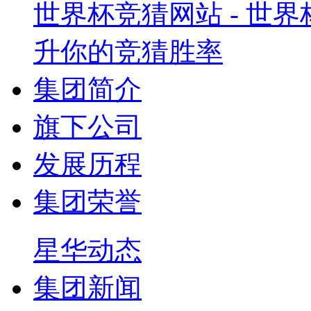
世界杯竞猜网站 - 世
升你的竞猜胜率
集团简介
旗下公司
发展历程
集团荣誉
星华动态
集团新闻