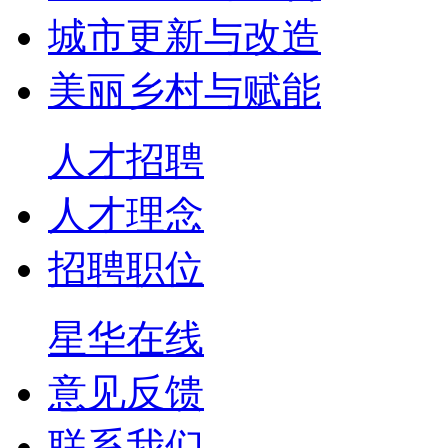
城市更新与改造
美丽乡村与赋能
人才招聘
人才理念
招聘职位
星华在线
意见反馈
联系我们