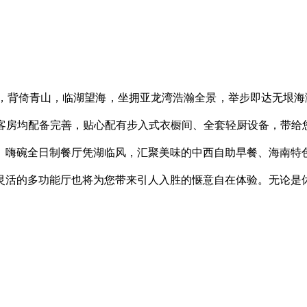
，背倚青山，临湖望海，坐拥亚龙湾浩瀚全景，举步即达无垠海滩
客房均配备完善，贴心配有步入式衣橱间、全套轻厨设备，带给您
。嗨碗全日制餐厅凭湖临风，汇聚美味的中西自助早餐、海南特
灵活的多功能厅也将为您带来引人入胜的惬意自在体验。无论是