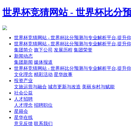
世界杯竞猜网站 - 世界杯比分
世界杯竞猜网站 - 世界杯比分预测与专业解析平台,提升
世界杯竞猜网站 - 世界杯比分预测与专业解析平台,提升
集团简介
旗下公司
发展历程
集团荣誉
新闻动态
集团新闻
媒体报道
世界杯竞猜网站 - 世界杯比分预测与专业解析平台,提升
文化理念
精彩活动
星华故事
投资产业
文旅运营与融合
城市更新与改造
美丽乡村与赋能
社会公益
人才招聘
人才理念
招聘职位
星籍会
星华在线
意见反馈
联系我们